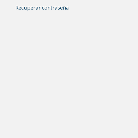
Recuperar contraseña
CARRIER BACKHAUL RADIO
ANTENAS WIRELESS
Sistemas de Radio
Antenas Parabólicas Dish