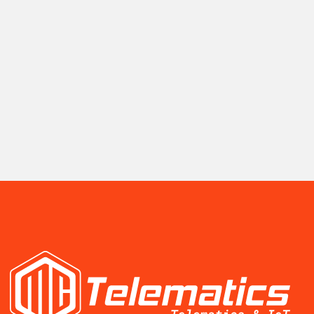
Antenas Sectoriales
Antenas Direccionales
Enlaces PtP
Mikrotik
ROUTERS ETHERNET
SWITC
Hex
Cloud 
Power Box
Cloud 
10G
Cloud Core Router
Cloud 
100G