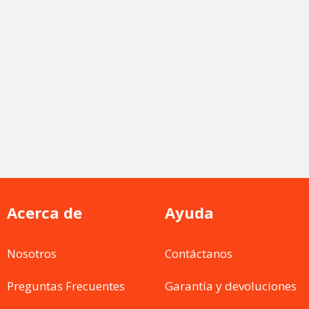
Módulos
HES
PRODUCTOS IOT
PRODUCTOS DE
FIBRA
Acerca de
Ayuda
Smart Switch
Antenas
Modulos SFP
Router Switch
Tags Bluetooth
Nosotros
Contáctanos
Router Switch
Preguntas Frecuentes
Garantía y devoluciones