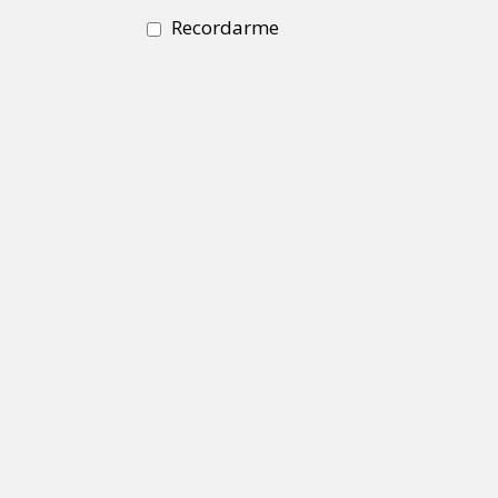
Recordarme
Wireless Exterior
ANTENAS INTEGRADAS
Antenas CPE