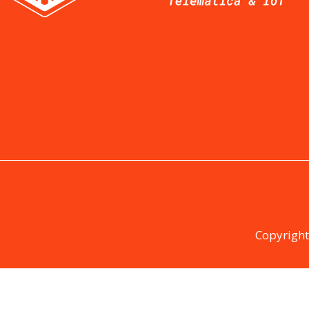
SISTEMAS WIRELESS
WIFI P
OFICIN
SXT
hAP
LHG
cAP
OmniTik
mANTBox
Wireless Wire
Copyright