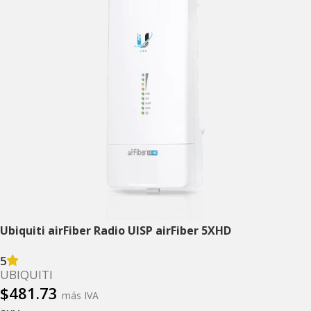
Ubiquiti airFiber Radio UISP airFiber 5XHD
5
UBIQUITI
$
481.73
más IVA