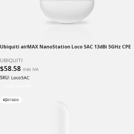
Ubiquiti airMAX NanoStation Loco 5AC 13dBi 5GHz CPE
UBIQUITI
$
58.58
más IVA
SKU:
Loco5AC
Añadir al carrito
AGOTADO