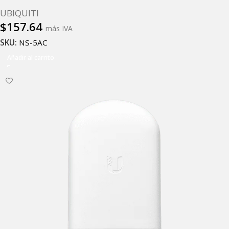
UBIQUITI
$
157.64
más IVA
SKU:
NS-5AC
Añadir al carrito