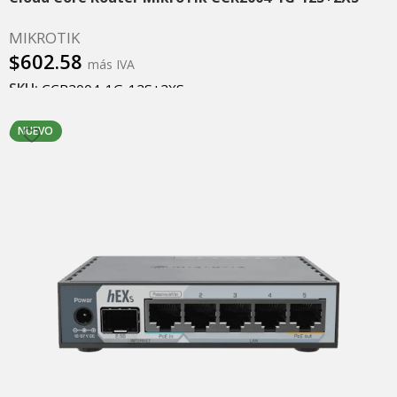
MIKROTIK
$
602.58
más IVA
SKU:
CCR2004-1G-12S+2XS
Leer más
NUEVO