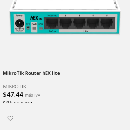
MikroTik Router hEX lite
MIKROTIK
$
47.44
más IVA
SKU:
RB750r2
Añadir al carrito