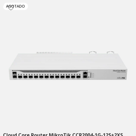
AGOTADO
Cloud Core Router MikroTik CCR2004-1G-12S+2XS