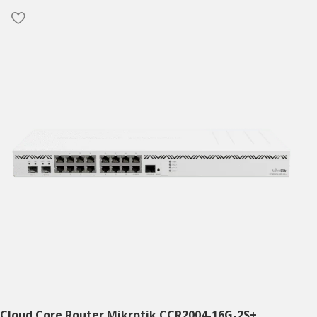
Cloud Core Router Mikrotik CCR2004-16G-2S+