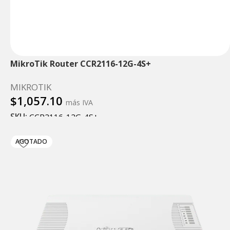
MikroTik Router CCR2116-12G-4S+
MIKROTIK
$
1,057.10
más IVA
SKU:
CCR2116-12G-4S+
Añadir al carrito
AGOTADO