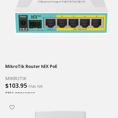
MikroTik Router hEX PoE
MIKROTIK
$
103.95
más IVA
SKU:
RB960PGS
Leer más