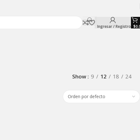
Ingresar / Registro
$
0.
Show
9
12
18
24