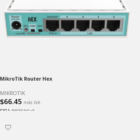
MikroTik Router Hex
MIKROTIK
$
66.45
más IVA
SKU:
RB750Gr3
Leer más