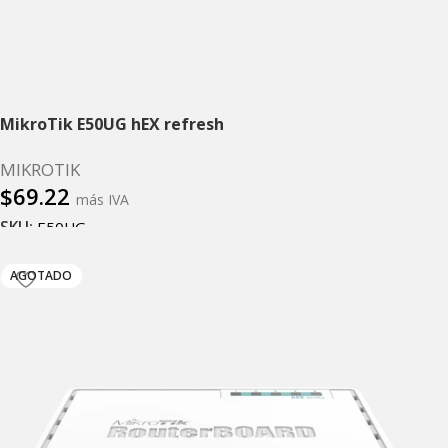
MikroTik E50UG hEX refresh
MIKROTIK
$
69.22
más IVA
SKU:
E50UG
Añadir al carrito
AGOTADO