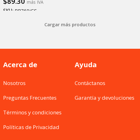
$
89.30
más IVA
SKU:
RB760iGS
Añadir al carrito
Cargar más productos
Acerca de
Ayuda
Nosotros
Contáctanos
Preguntas Frecuentes
Garantía y devoluciones
Términos y condiciones
Políticas de Privacidad