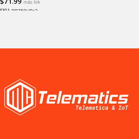
$
71.99
más IVA
SKU:
RB750UPr2
Añadir al carrito