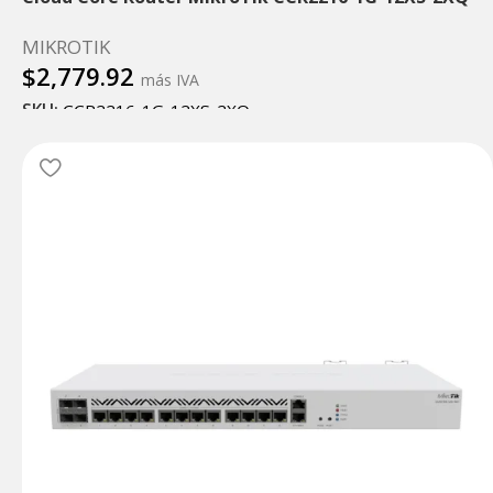
MIKROTIK
$
2,779.92
más IVA
SKU:
CCR2216-1G-12XS-2XQ
Añadir al carrito