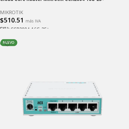
MIKROTIK
$
510.51
más IVA
SKU:
CCR2004-16G-2S+
Añadir al carrito
NUEVO