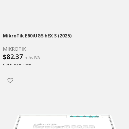
MikroTik E60iUGS hEX S (2025)
MIKROTIK
$
82.37
más IVA
SKU:
E60iUGS
Añadir al carrito