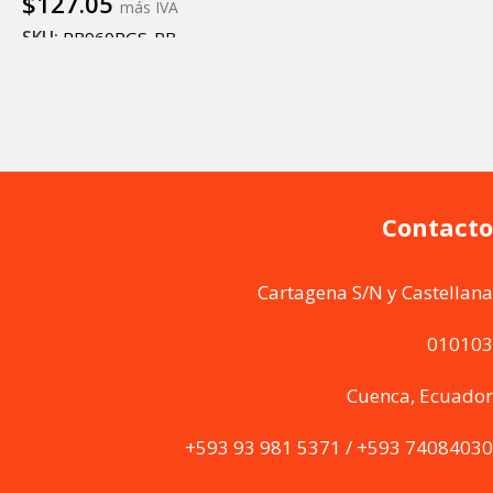
$
127.05
más IVA
SKU:
RB960PGS-PB
Añadir al carrito
Contacto
Cartagena S/N y Castellana
010103
Cuenca, Ecuador
+593 93 981 5371 / +593 74084030