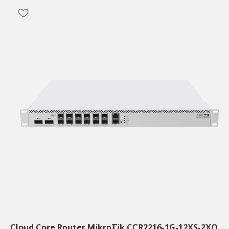
Cloud Core Router MikroTik CCR2216-1G-12XS-2XQ