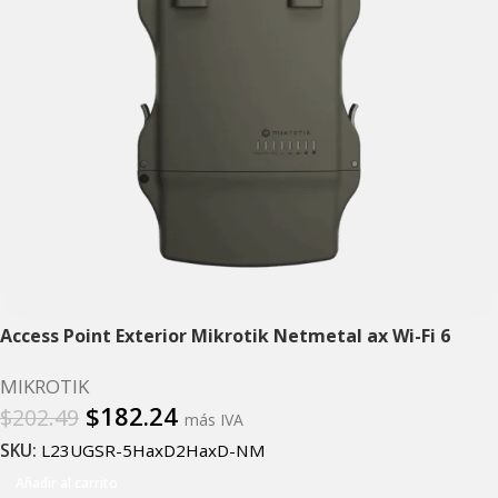
Access Point Exterior Mikrotik Netmetal ax Wi-Fi 6
MIKROTIK
$
182.24
$
202.49
más IVA
SKU:
L23UGSR-5HaxD2HaxD-NM
Añadir al carrito