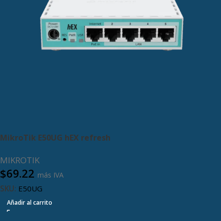
MikroTik E50UG hEX refresh
MIKROTIK
$
69.22
más IVA
SKU:
E50UG
Añadir al carrito