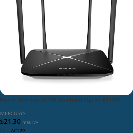
Router Mercusys AC12G Dual-Band Gigabit AC1300
MERCUSYS
$
21.30
más IVA
SKU:
AC12G