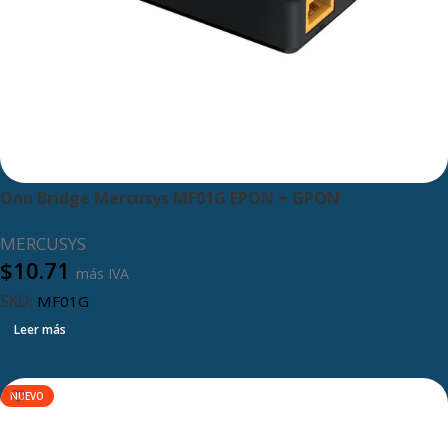
Onu Bridge Mercusys MF01G EPON + GPON
MERCUSYS
$
10.71
más IVA
SKU:
MF01G
Leer más
NUEVO