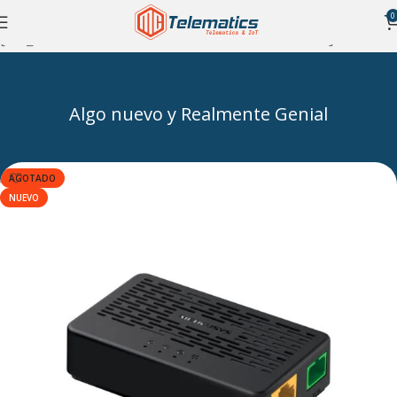
0
[rev_slider slidertitle=”Slider 1″ alias=”slider-1″]
Algo nuevo y Realmente Genial
AGOTADO
NUEVO