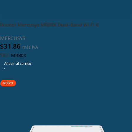
Router Mercusys MR80X Dual-Band Wi-Fi 6
MERCUSYS
$
31.86
más IVA
SKU:
MR80X
Añadir al carrito
NUEVO