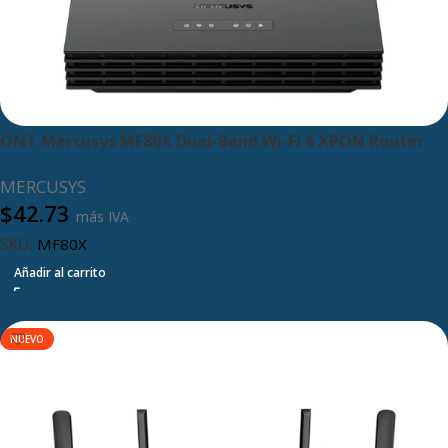
ONT Mercusys MF80X Dual-Band Wi-Fi 6 XPON Router
MERCUSYS
$
42.73
más IVA
SKU:
MF80X
Añadir al carrito
NUEVO