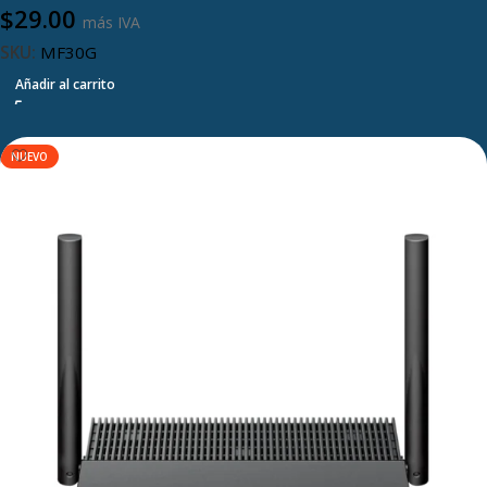
$
29.00
más IVA
SKU:
MF30G
Añadir al carrito
NUEVO