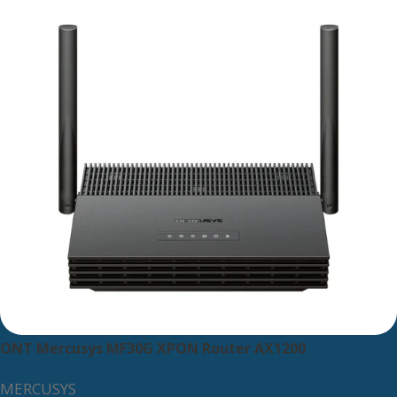
ONT Mercusys MF30G XPON Router AX1200
MERCUSYS