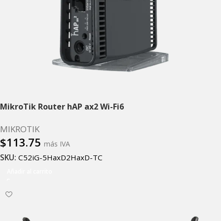
MikroTik Router hAP ax2 Wi-Fi6
MIKROTIK
$
113.75
más IVA
SKU:
C52iG-5HaxD2HaxD-TC
Añadir al carrito