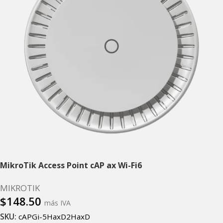
MikroTik Access Point cAP ax Wi-Fi6
MIKROTIK
$
148.50
más IVA
SKU:
cAPGi-5HaxD2HaxD