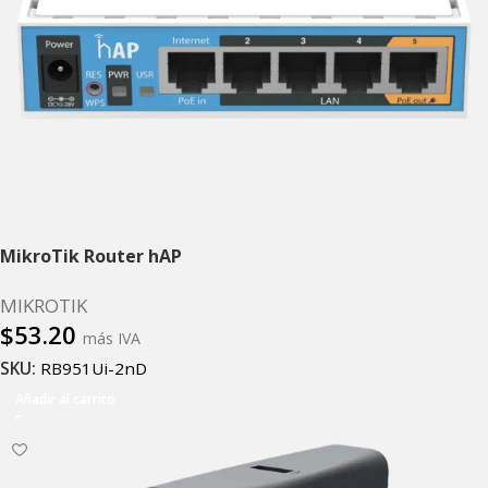
MikroTik Router hAP
MIKROTIK
$
53.20
más IVA
SKU:
RB951Ui-2nD
Añadir al carrito