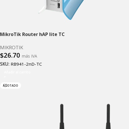
MikroTik Router hAP lite TC
MIKROTIK
$
26.70
más IVA
SKU:
RB941-2nD-TC
Añadir al carrito
AGOTADO