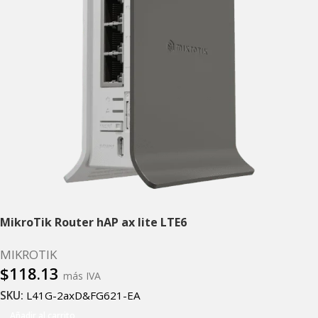
MikroTik Router hAP ax lite LTE6
MIKROTIK
$
118.13
más IVA
SKU:
L41G-2axD&FG621-EA
Añadir al carrito