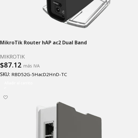
MikroTik Router hAP ac2 Dual Band
MIKROTIK
$
87.12
más IVA
SKU:
RBD52G-5HacD2HnD-TC
Añadir al carrito