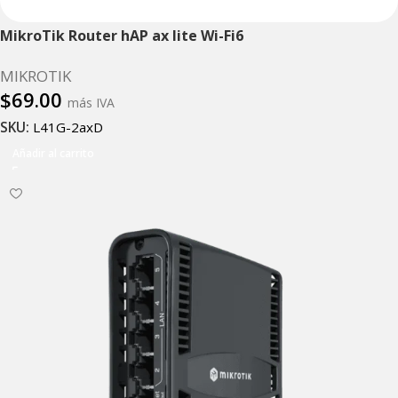
MikroTik Router hAP ax lite Wi-Fi6
MIKROTIK
$
69.00
más IVA
SKU:
L41G-2axD
Añadir al carrito