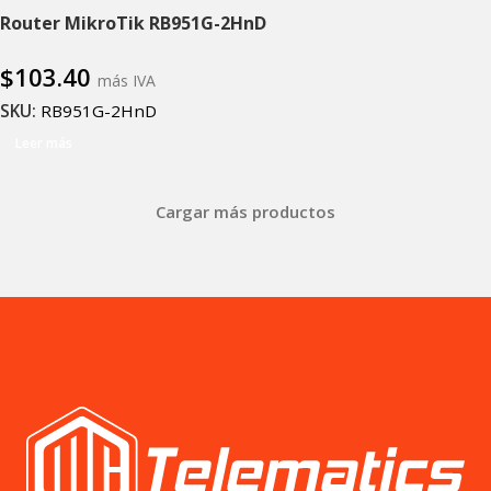
Router MikroTik RB951G-2HnD
$
103.40
más IVA
SKU:
RB951G-2HnD
Leer más
Cargar más productos