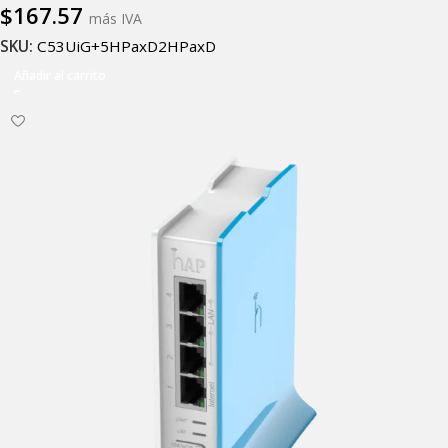
$
167.57
más IVA
SKU:
C53UiG+5HPaxD2HPaxD
Añadir al carrito