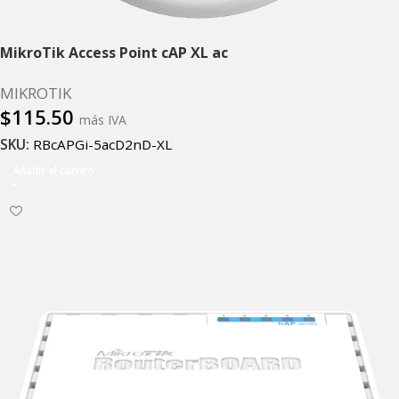
MikroTik Access Point cAP XL ac
MIKROTIK
$
115.50
más IVA
SKU:
RBcAPGi-5acD2nD-XL
Añadir al carrito