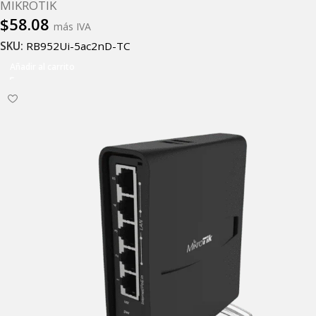
MIKROTIK
$
58.08
más IVA
SKU:
RB952Ui-5ac2nD-TC
Añadir al carrito