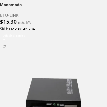
Monomodo
ETU-LINK
$
15.30
más IVA
SKU:
EM-100-BS20A
Añadir al carrito