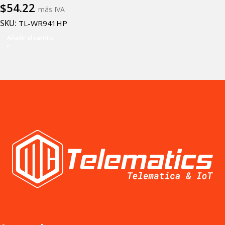
$
54.22
más IVA
SKU:
TL-WR941HP
Añadir al carrito