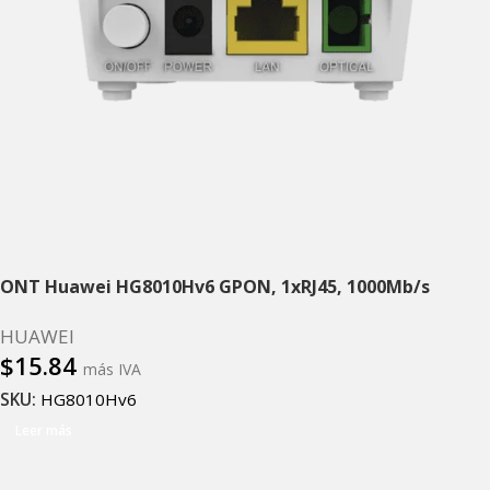
ONT Huawei HG8010Hv6 GPON, 1xRJ45, 1000Mb/s
HUAWEI
$
15.84
más IVA
SKU:
HG8010Hv6
Leer más