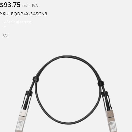
$
93.75
más IVA
SKU:
EQDP4X-34SCN3
Añadir al carrito