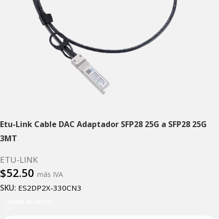
Etu-Link Cable DAC Adaptador SFP28 25G a SFP28 25G
3MT
ETU-LINK
$
52.50
más IVA
SKU:
ES2DP2X-330CN3
Añadir al carrito