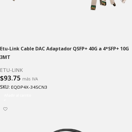
Etu-Link Cable DAC Adaptador QSFP+ 40G a 4*SFP+ 10G
3MT
ETU-LINK
$
93.75
más IVA
SKU:
EQDP4X-34SCN3
Añadir al carrito