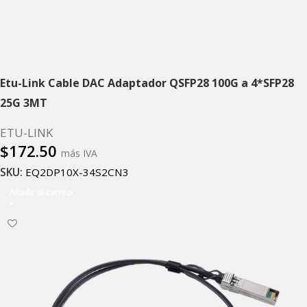
Etu-Link Cable DAC Adaptador QSFP28 100G a 4*SFP28
25G 3MT
ETU-LINK
$
172.50
más IVA
SKU:
EQ2DP10X-34S2CN3
Añadir al carrito