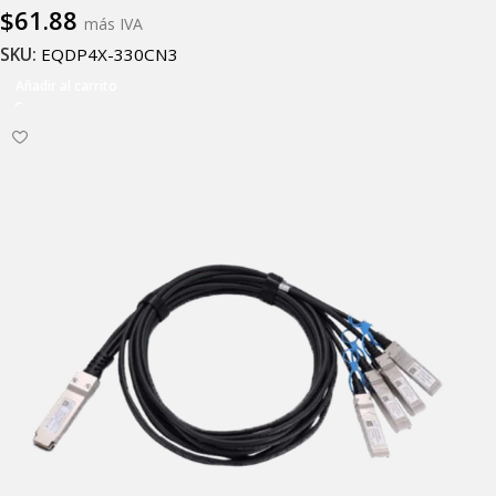
$
61.88
más IVA
SKU:
EQDP4X-330CN3
Añadir al carrito