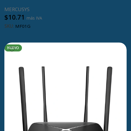
MERCUSYS
$
10.71
más IVA
SKU:
MF01G
Leer más
NUEVO