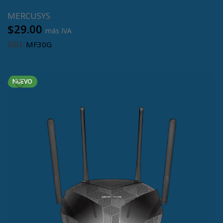
MERCUSYS
$
29.00
más IVA
SKU:
MF30G
Añadir al carrito
NUEVO