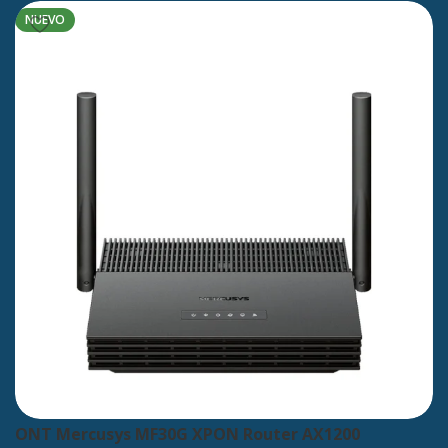
NUEVO
ONT Mercusys MF30G XPON Router AX1200