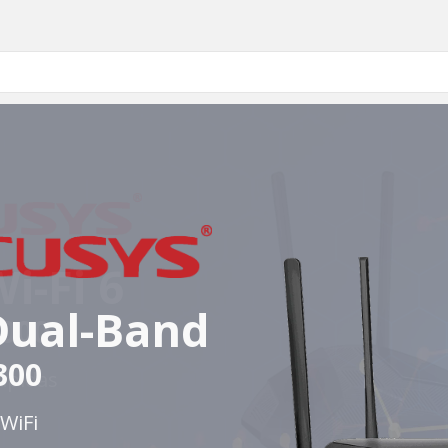
Dual-Band
300
WiFi