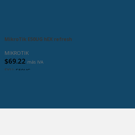
MikroTik E50UG hEX refresh
MIKROTIK
$
69.22
más IVA
SKU:
E50UG
Añadir al carrito