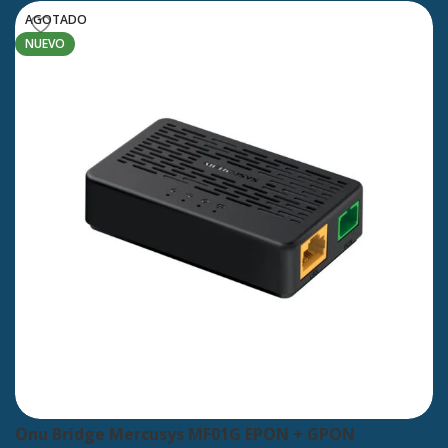
AGOTADO
NUEVO
Onu Bridge Mercusys MF01G EPON + GPON