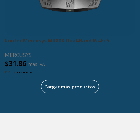
Router Mercusys MR80X Dual-Band Wi-Fi 6
MERCUSYS
$
31.86
más IVA
SKU:
MR80X
Añadir al carrito
Cargar más productos