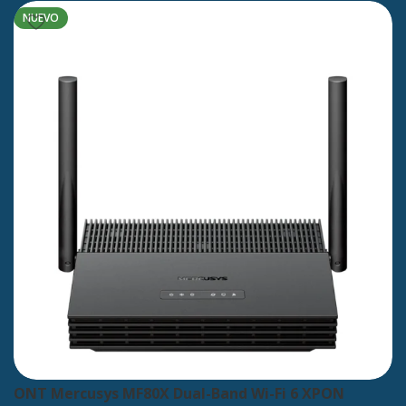
NUEVO
ONT Mercusys MF80X Dual-Band Wi-Fi 6 XPON