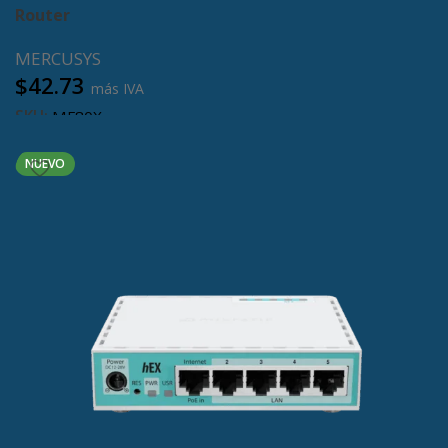
Router
MERCUSYS
$
42.73
más IVA
SKU:
MF80X
Añadir al carrito
NUEVO