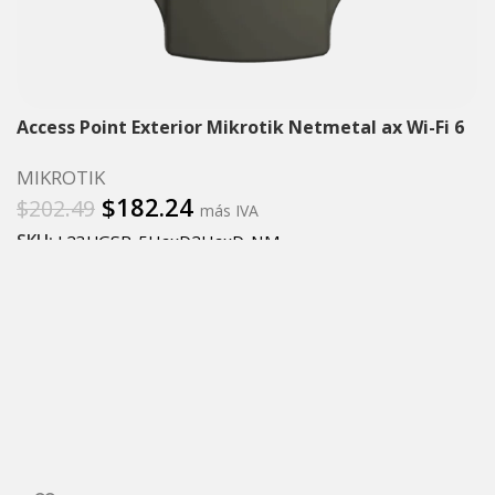
Access Point Exterior Mikrotik Netmetal ax Wi-Fi 6
MIKROTIK
$
182.24
$
202.49
más IVA
SKU:
L23UGSR-5HaxD2HaxD-NM
Añadir al carrito