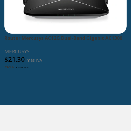
Router Mercusys AC12G Dual-Band Gigabit AC1300
MERCUSYS
$
21.30
más IVA
SKU:
AC12G
Añadir al carrito