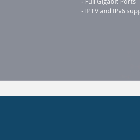
- Full Gigabit Ports
- IPTV and IPv6 sup