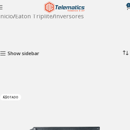
0
Inicio
Eaton Triplite
Inversores
Show sidebar
AGOTADO