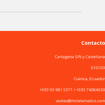
Contacto
Cartagena S/N y Castellana
010103
Cuenca, Ecuador
+593 93 981 5371 / +593 74084030
ventas@mctelematics.com