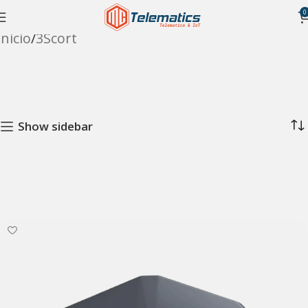
0
Inicio
3Scort
Show sidebar