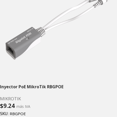
Inyector PoE MikroTik RBGPOE
MIKROTIK
$
9.24
más IVA
SKU:
RBGPOE