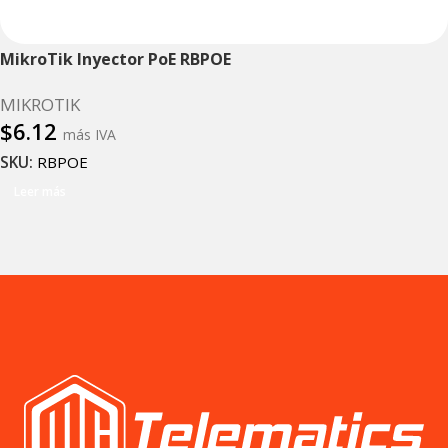
MikroTik Inyector PoE RBPOE
MIKROTIK
$
6.12
más IVA
SKU:
RBPOE
Leer más