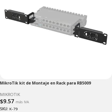
MikroTik kit de Montaje en Rack para RB5009
MIKROTIK
$
9.57
más IVA
SKU:
K-79