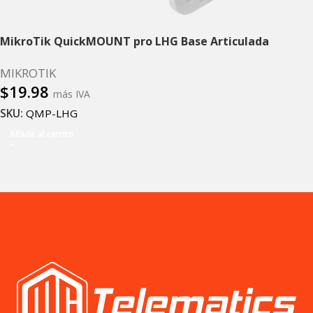
MikroTik QuickMOUNT pro LHG Base Articulada
MIKROTIK
$
19.98
más IVA
SKU:
QMP-LHG
Añadir al carrito