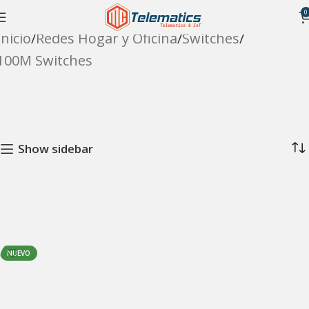
0
Inicio
Redes Hogar y Oficina
Switches
100M Switches
Show sidebar
NUEVO