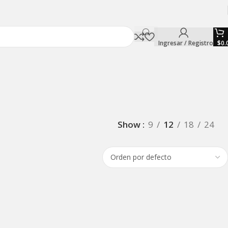
Ingresar / Registro
$
0.
Show
9
12
18
24