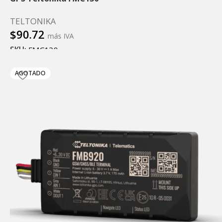
TELTONIKA
$
90.72
más IVA
SKU:
FMC130
Añadir al carrito
AGOTADO