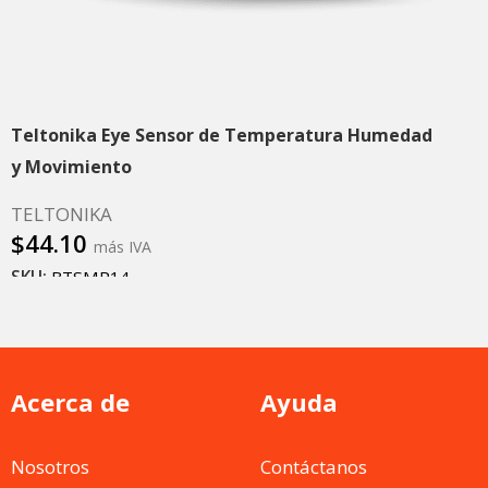
Teltonika Eye Sensor de Temperatura Humedad
y Movimiento
TELTONIKA
$
44.10
más IVA
SKU:
BTSMP14
Leer más
Acerca de
Ayuda
Nosotros
Contáctanos