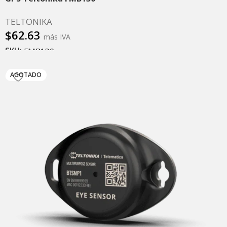
TELTONIKA
$
62.63
más IVA
SKU:
FMB130
Leer más
AGOTADO