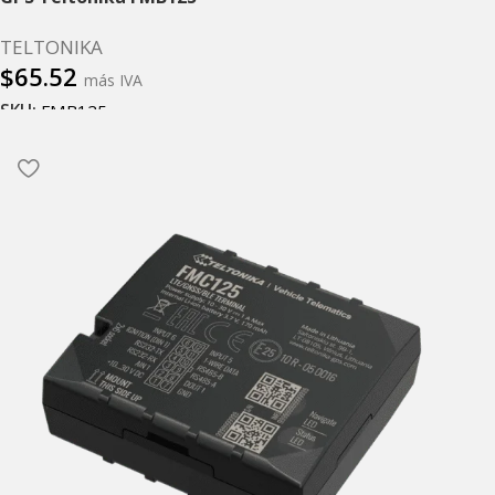
TELTONIKA
$
65.52
más IVA
SKU:
FMB125
Añadir al carrito