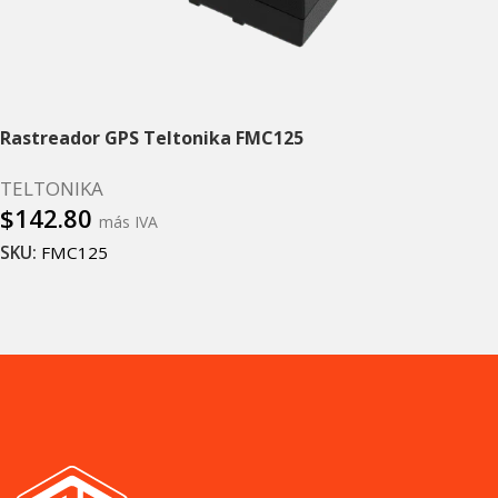
Rastreador GPS Teltonika FMC125
TELTONIKA
$
142.80
más IVA
SKU:
FMC125
Añadir al carrito