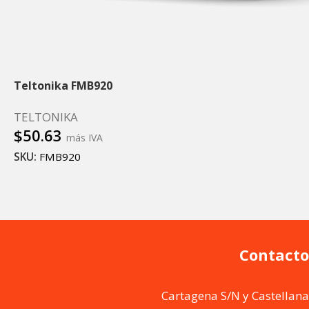
Teltonika FMB920
TELTONIKA
$
50.63
más IVA
SKU:
FMB920
Leer más
Contacto
Cartagena S/N y Castellana