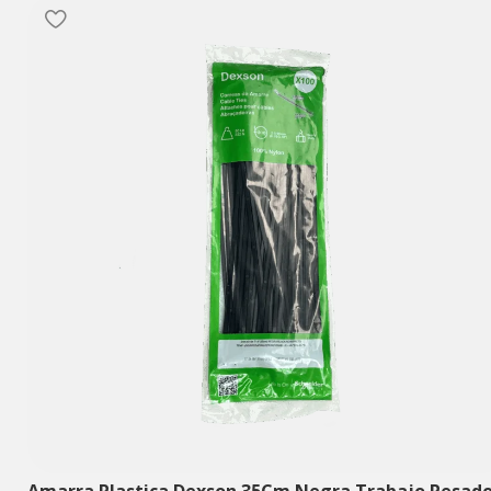
Amarra Plastica Dexson 35Cm Negra Trabajo Pesad