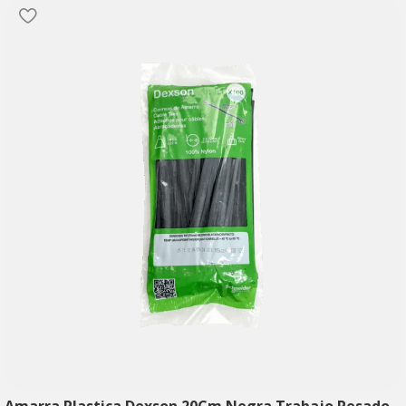
Amarra Plastica Dexson 20Cm Negra Trabajo Pesado