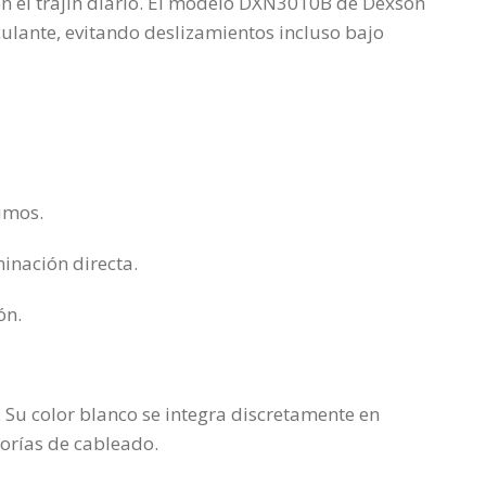
n el trajín diario. El modelo DXN3010B de Dexson
ulante, evitando deslizamientos incluso bajo
umos.
minación directa.
ón.
 Su color blanco se integra discretamente en
torías de cableado.