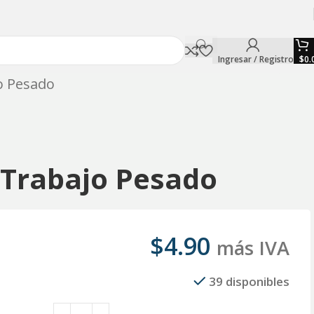
Ingresar / Registro
$
0.
o Pesado
 Trabajo Pesado
$
4.90
más IVA
39 disponibles