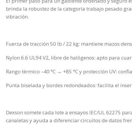
El primer paso para un gabiente ordenado y seguro e
brinda la robustez de la categoría trabajo pesado gr
vibración.
Fuerza de tracción 50 lb / 22 kg: mantiene mazos denso
Nylon 6.6 UL94 V2, libre de halógenos: apto para cuar
Rango térmico –40 °C → +85 °C y protección UV: confiabl
Punta biselada y bordes redondeados: facilita el inser
Dexson somete cada lote a ensayos IEC/UL 62275 para g
canaletas y ayuda a diferenciar circuitos de datos fre