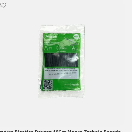
marra Plastica Dexson 10Cm Negra Trabajo Pesado