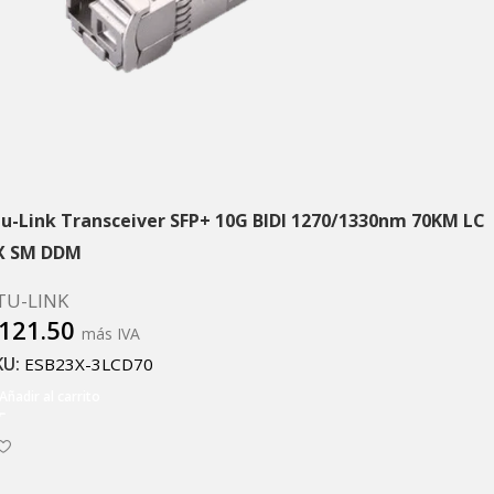
tu-Link Transceiver SFP+ 10G BIDI 1270/1330nm 70KM LC
X SM DDM
TU-LINK
121.50
más IVA
KU:
ESB23X-3LCD70
Añadir al carrito