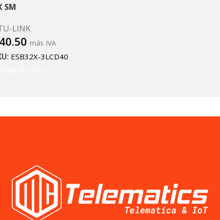
X SM
TU-LINK
40.50
más IVA
KU:
ESB32X-3LCD40
Añadir al carrito