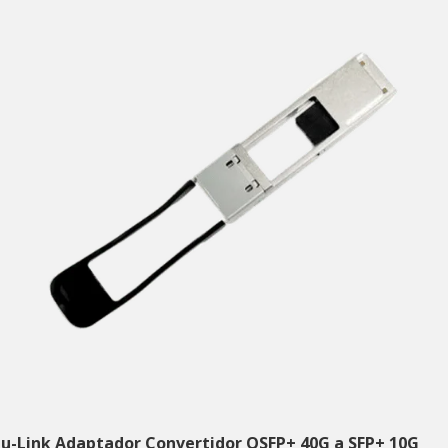
tu-Link Adaptador Convertidor QSFP+ 40G a SFP+ 10G