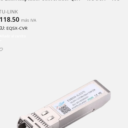
TU-LINK
118.50
más IVA
KU:
EQSX-CVR
Añadir al carrito