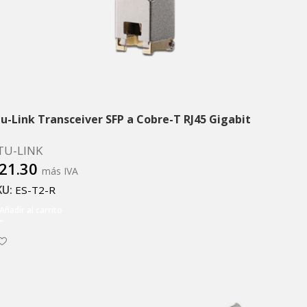
tu-Link Transceiver SFP a Cobre-T RJ45 Gigabit
TU-LINK
21.30
más IVA
KU:
ES-T2-R
Añadir al carrito