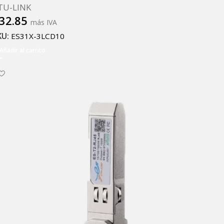
TU-LINK
32.85
más IVA
KU:
ES31X-3LCD10
Añadir al carrito