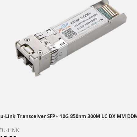
tu-Link Transceiver SFP+ 10G 850nm 300M LC DX MM DD
TU-LINK