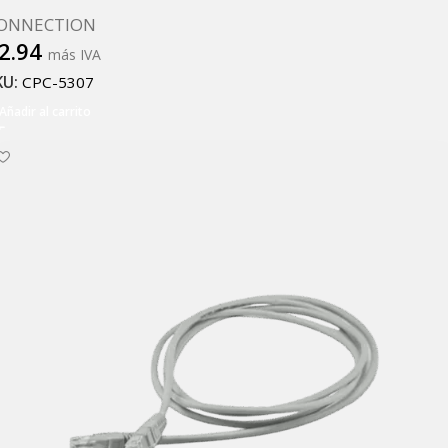
ONNECTION
2.94
más IVA
KU:
CPC-5307
Añadir al carrito