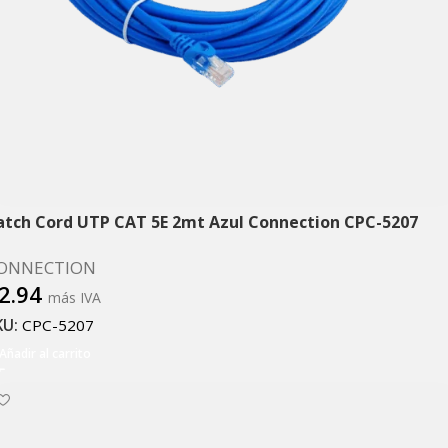
atch Cord UTP CAT 5E 2mt Azul Connection CPC-5207
ONNECTION
2.94
más IVA
KU:
CPC-5207
Añadir al carrito