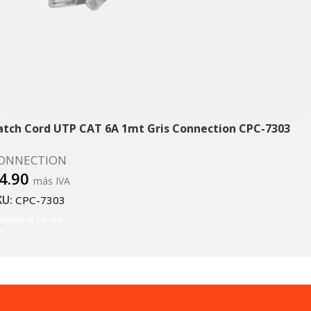
atch Cord UTP CAT 6A 1mt Gris Connection CPC-7303
ONNECTION
4.90
más IVA
KU:
CPC-7303
Añadir al carrito