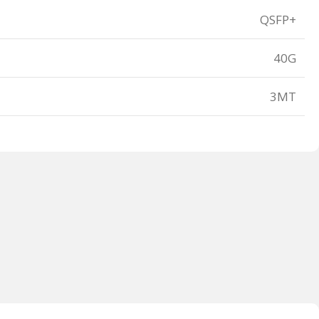
QSFP+
40G
3MT