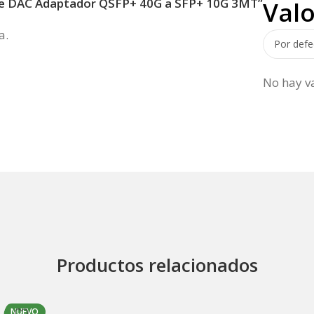
able DAC Adaptador QSFP+ 40G a SFP+ 10G 3MT”
Val
a.
No hay v
Productos relacionados
NUEVO