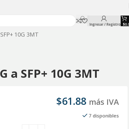
Ingresar / Registro
$
0.
a SFP+ 10G 3MT
0G a SFP+ 10G 3MT
$
61.88
más IVA
7 disponibles