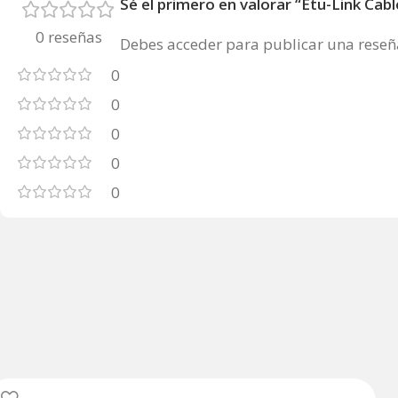
Sé el primero en valorar “Etu-Link C
0 reseñas
Debes
acceder
para publicar una reseñ
0
0
0
0
0