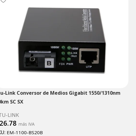
tu-Link Conversor de Medios Gigabit 1550/1310nm
0km SC SX
TU-LINK
26.78
más IVA
KU:
EM-1100-BS20B