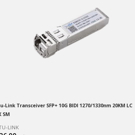
tu-Link Transceiver SFP+ 10G BIDI 1270/1330nm 20KM LC
X SM
TU-LINK