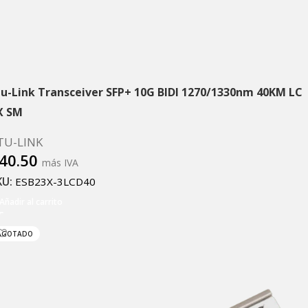
tu-Link Transceiver SFP+ 10G BIDI 1270/1330nm 40KM LC
X SM
TU-LINK
40.50
más IVA
KU:
ESB23X-3LCD40
Añadir al carrito
AGOTADO