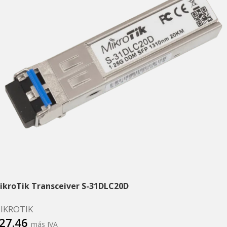
ikroTik Transceiver S-31DLC20D
IKROTIK
27.46
más IVA