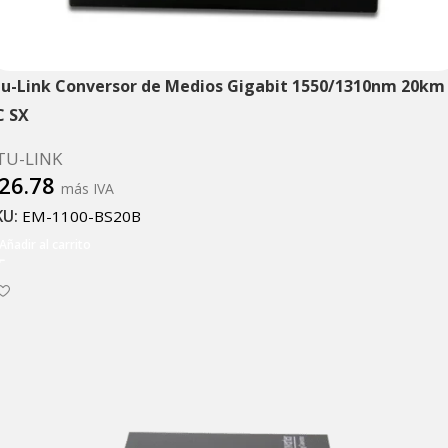
tu-Link Conversor de Medios Gigabit 1550/1310nm 20km
C SX
TU-LINK
26.78
más IVA
KU:
EM-1100-BS20B
Añadir al carrito