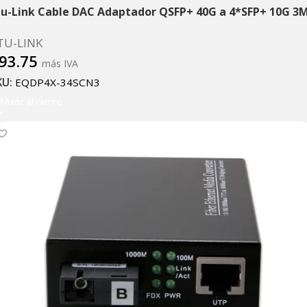
tu-Link Cable DAC Adaptador QSFP+ 40G a 4*SFP+ 10G 3
TU-LINK
93.75
más IVA
KU:
EQDP4X-34SCN3
Añadir al carrito