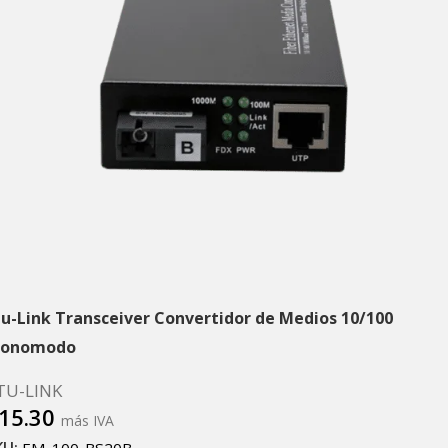
tu-Link Transceiver Convertidor de Medios 10/100
onomodo
TU-LINK
15.30
más IVA