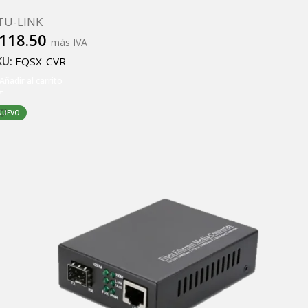
TU-LINK
118.50
más IVA
KU:
EQSX-CVR
Añadir al carrito
NUEVO