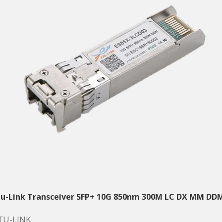
tu-Link Transceiver SFP+ 10G 850nm 300M LC DX MM DD
TU-LINK