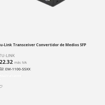
tu-Link Transceiver Convertidor de Medios SFP
TU-LINK
22.32
más IVA
KU:
EM-1100-SSXX
Añadir al carrito