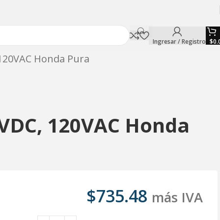
Ingresar / Registro
$
0.
 120VAC Honda Pura
4VDC, 120VAC Honda
$
735.48
más IVA