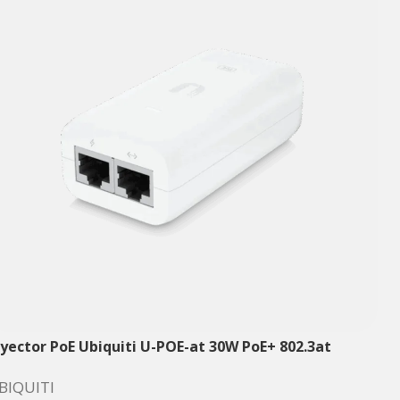
nyector PoE Ubiquiti U-POE-at 30W PoE+ 802.3at
BIQUITI