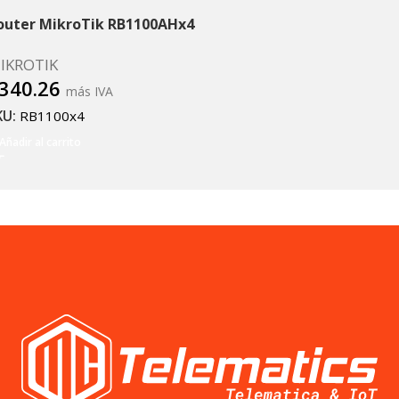
outer MikroTik RB1100AHx4
IKROTIK
340.26
más IVA
KU:
RB1100x4
Añadir al carrito