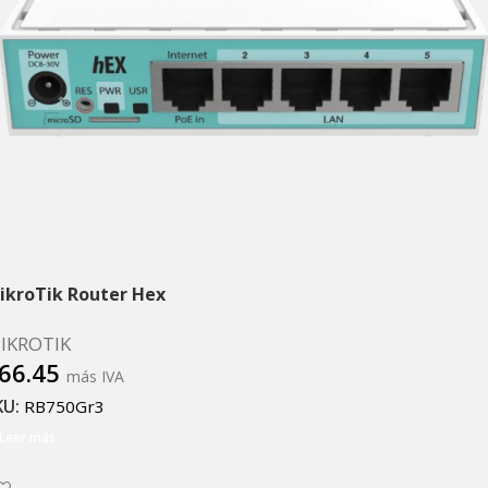
ikroTik Router Hex
IKROTIK
66.45
más IVA
KU:
RB750Gr3
Leer más