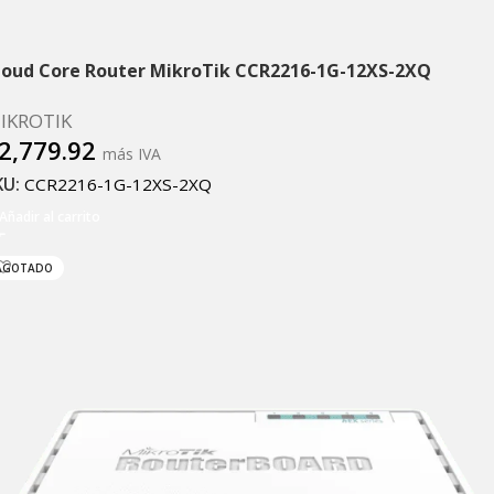
loud Core Router MikroTik CCR2216-1G-12XS-2XQ
IKROTIK
2,779.92
más IVA
KU:
CCR2216-1G-12XS-2XQ
Añadir al carrito
AGOTADO