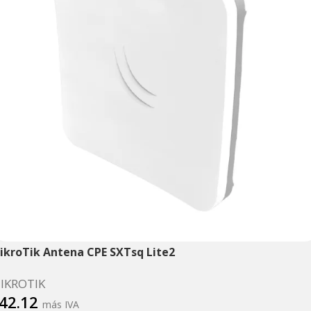
ikroTik Antena CPE SXTsq Lite2
IKROTIK
42.12
más IVA