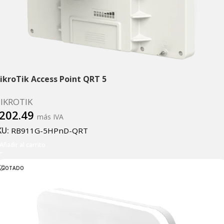
ikroTik Access Point QRT 5
IKROTIK
202.49
más IVA
KU:
RB911G-5HPnD-QRT
Añadir al carrito
AGOTADO