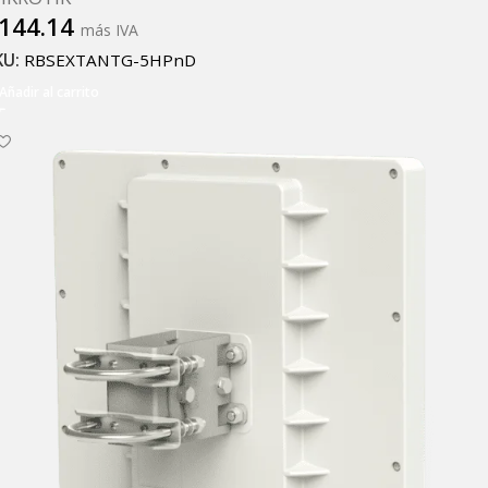
144.14
más IVA
KU:
RBSEXTANTG-5HPnD
Añadir al carrito