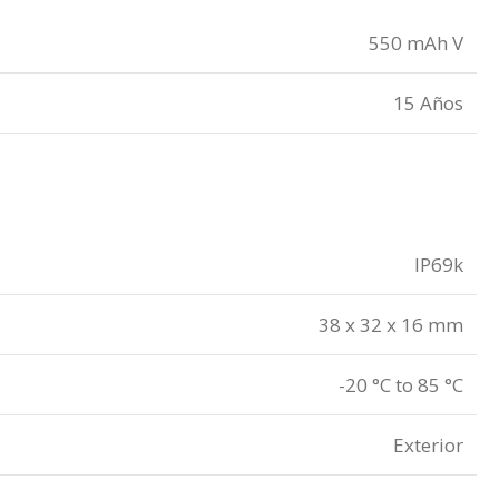
550 mAh V
15 Años
IP69k
38 x 32 x 16 mm
-20 °C to 85 °C
Exterior