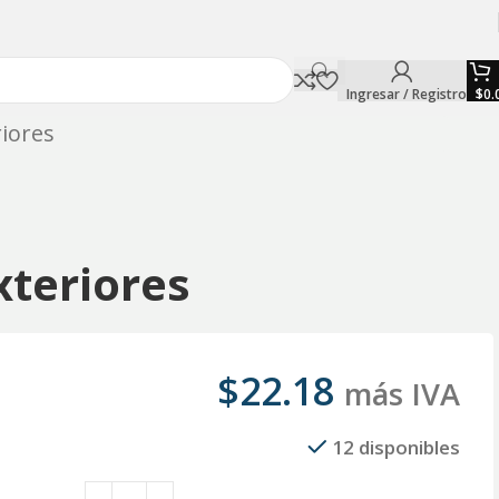
Ingresar / Registro
$
0.
iores
xteriores
$
22.18
más IVA
12 disponibles