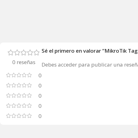
Sé el primero en valorar “MikroTik Ta
0 reseñas
Debes
acceder
para publicar una reseñ
0
0
0
0
0