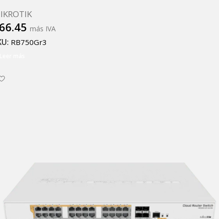
IKROTIK
66.45
más IVA
KU:
RB750Gr3
Leer más