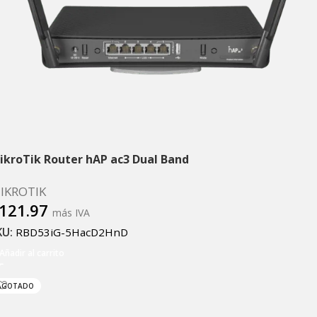
ikroTik Router hAP ac3 Dual Band
IKROTIK
121.97
más IVA
KU:
RBD53iG-5HacD2HnD
Añadir al carrito
AGOTADO