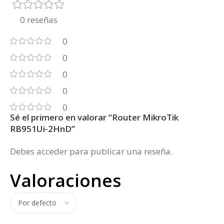
0 reseñas
0
0
0
0
0
Sé el primero en valorar “Router MikroTik
RB951Ui-2HnD”
Debes
acceder
para publicar una reseña.
Valoraciones