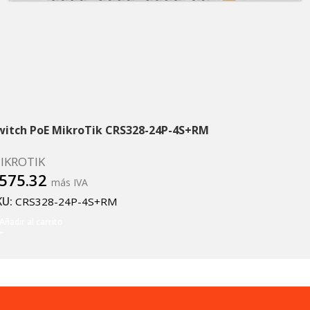
witch PoE MikroTik CRS328-24P-4S+RM
IKROTIK
575.32
más IVA
KU:
CRS328-24P-4S+RM
Añadir al carrito