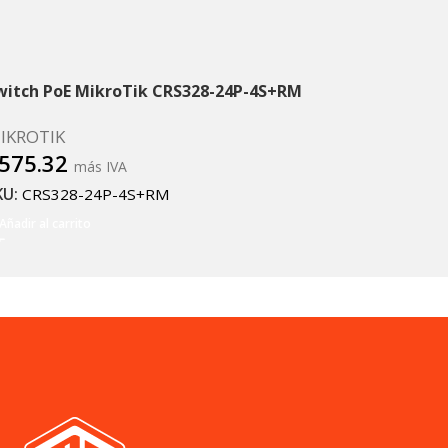
witch PoE MikroTik CRS328-24P-4S+RM
IKROTIK
575.32
más IVA
KU:
CRS328-24P-4S+RM
Añadir al carrito