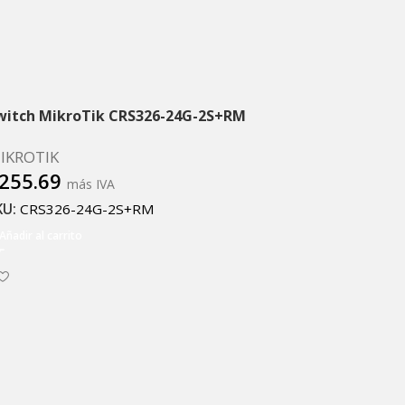
witch MikroTik CRS326-24G-2S+RM
IKROTIK
255.69
más IVA
KU:
CRS326-24G-2S+RM
Añadir al carrito