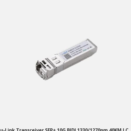
tu-Link Transceiver SFP+ 10G BIDI 1330/1270nm 40KM LC