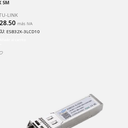
X SM
TU-LINK
28.50
más IVA
KU:
ESB32X-3LCD10
Añadir al carrito