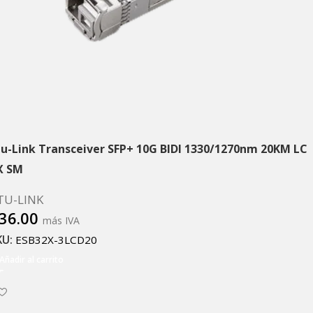
tu-Link Transceiver SFP+ 10G BIDI 1330/1270nm 20KM LC
X SM
TU-LINK
36.00
más IVA
KU:
ESB32X-3LCD20
Añadir al carrito