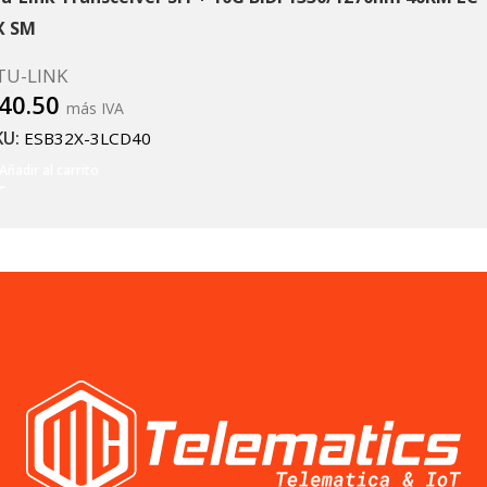
X SM
TU-LINK
40.50
más IVA
KU:
ESB32X-3LCD40
Añadir al carrito