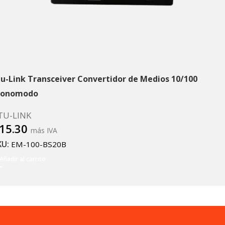
tu-Link Transceiver Convertidor de Medios 10/100
onomodo
TU-LINK
15.30
más IVA
KU:
EM-100-BS20B
Añadir al carrito