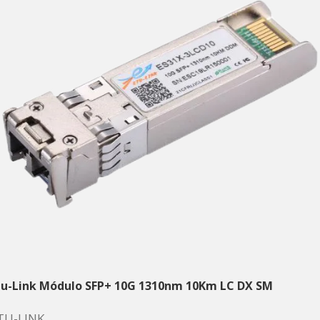
tu-Link Módulo SFP+ 10G 1310nm 10Km LC DX SM
TU-LINK