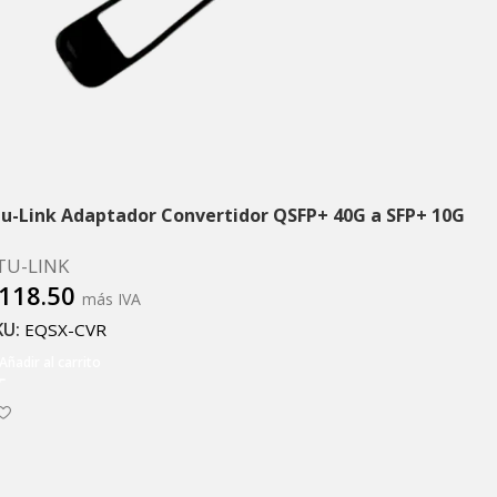
tu-Link Adaptador Convertidor QSFP+ 40G a SFP+ 10G
TU-LINK
118.50
más IVA
KU:
EQSX-CVR
Añadir al carrito