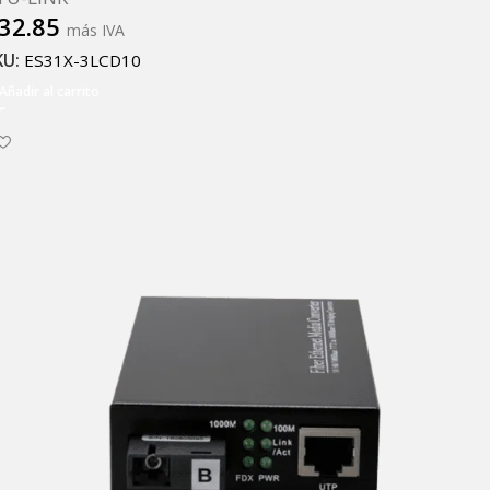
32.85
más IVA
KU:
ES31X-3LCD10
Añadir al carrito