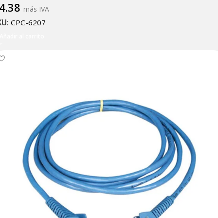
4.38
más IVA
KU:
CPC-6207
Añadir al carrito