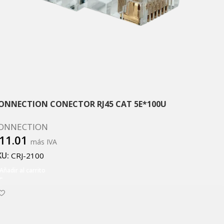
ONNECTION CONECTOR RJ45 CAT 5E*100U
ONNECTION
11.01
más IVA
KU:
CRJ-2100
Añadir al carrito