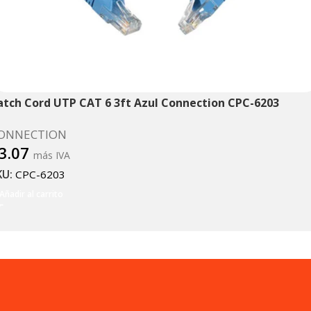
atch Cord UTP CAT 6 3ft Azul Connection CPC-6203
ONNECTION
3.07
más IVA
KU:
CPC-6203
Añadir al carrito