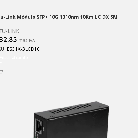
tu-Link Módulo SFP+ 10G 1310nm 10Km LC DX SM
TU-LINK
32.85
más IVA
KU:
ES31X-3LCD10
Añadir al carrito