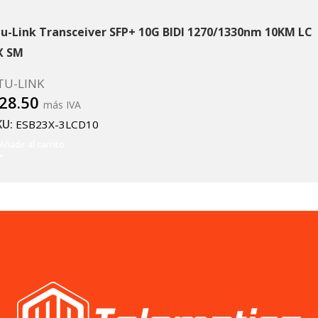
tu-Link Transceiver SFP+ 10G BIDI 1270/1330nm 10KM LC
X SM
TU-LINK
28.50
más IVA
KU:
ESB23X-3LCD10
Añadir al carrito