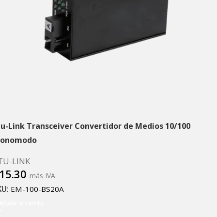
tu-Link Transceiver Convertidor de Medios 10/100
onomodo
TU-LINK
15.30
más IVA
KU:
EM-100-BS20A
Añadir al carrito