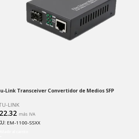
tu-Link Transceiver Convertidor de Medios SFP
TU-LINK
22.32
más IVA
KU:
EM-1100-SSXX
Añadir al carrito