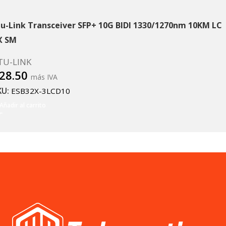
tu-Link Transceiver SFP+ 10G BIDI 1330/1270nm 10KM LC
X SM
TU-LINK
28.50
más IVA
KU:
ESB32X-3LCD10
Añadir al carrito