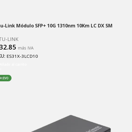
tu-Link Módulo SFP+ 10G 1310nm 10Km LC DX SM
TU-LINK
32.85
más IVA
KU:
ES31X-3LCD10
Añadir al carrito
NUEVO