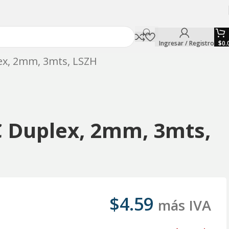
Ingresar / Registro
$
0.
x, 2mm, 3mts, LSZH
 Duplex, 2mm, 3mts,
$
4.59
más IVA