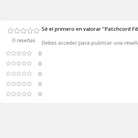
Sé el primero en valorar “Patchcord
0 reseñas
Debes
acceder
para publicar una reseñ
0
0
0
0
0