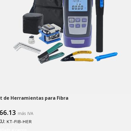
it de Herramientas para Fibra
66.13
más IVA
KU:
KT-FIB-HER
Añadir al carrito