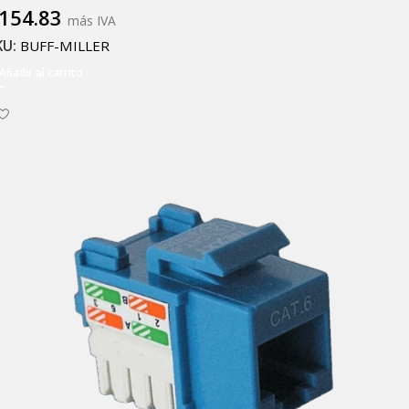
154.83
más IVA
KU:
BUFF-MILLER
Añadir al carrito