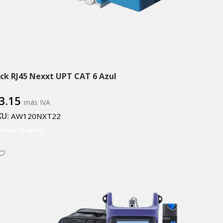
ack RJ45 Nexxt UPT CAT 6 Azul
3.15
más IVA
KU:
AW120NXT22
Añadir al carrito