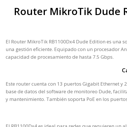
Router MikroTik Dude 
El Router MikroTik RB1100Dx4 Dude Edition es una solu
una gestión eficiente. Equipado con un procesador A
capacidad de procesamiento de hasta 7.5 Gbps.
C
Este router cuenta con 13 puertos Gigabit Ethernet y 
base de datos del software de monitoreo Dude, facilit
y mantenimiento. También soporta PoE en los puertos Et
El RB1100Dx4 es ideal para redes que requieren un al