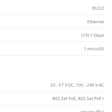
RS232
Ethernet
(13) 1 Gbps
1 microSD
20 - 57 V DC, 100 - 240 V AC
802.3af PoE, 802.3at PoE+
Interno PSU