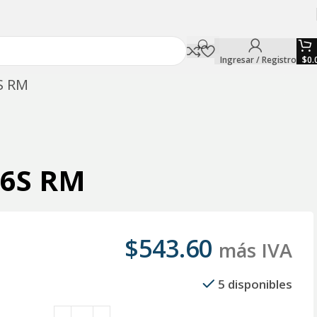
Ingresar / Registro
$
0.
S RM
16S RM
$
543.60
más IVA
5 disponibles