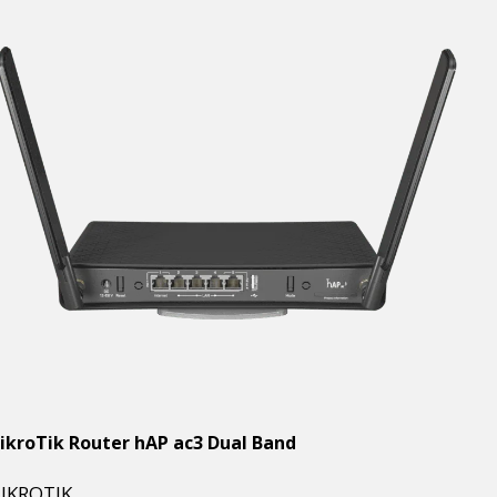
ikroTik Router hAP ac3 Dual Band
IKROTIK