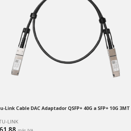
tu-Link Cable DAC Adaptador QSFP+ 40G a SFP+ 10G 3MT
TU-LINK
61.88
más IVA