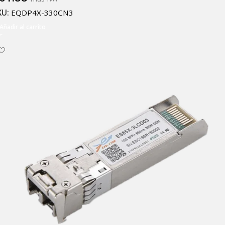
KU:
EQDP4X-330CN3
Añadir al carrito