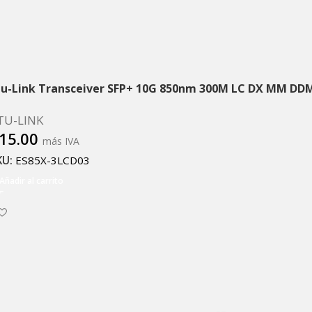
tu-Link Transceiver SFP+ 10G 850nm 300M LC DX MM DD
TU-LINK
15.00
más IVA
KU:
ES85X-3LCD03
Añadir al carrito