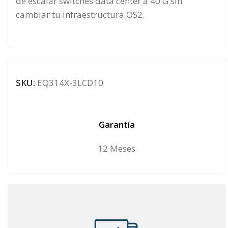
de escalar switches data center a 40 G sin
cambiar tu infraestructura OS2.
SKU:
EQ314X-3LCD10
Garantía
12 Meses