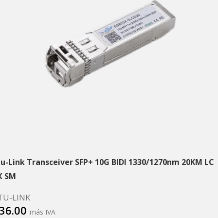
tu-Link Transceiver SFP+ 10G BIDI 1330/1270nm 20KM LC
X SM
TU-LINK
36.00
más IVA