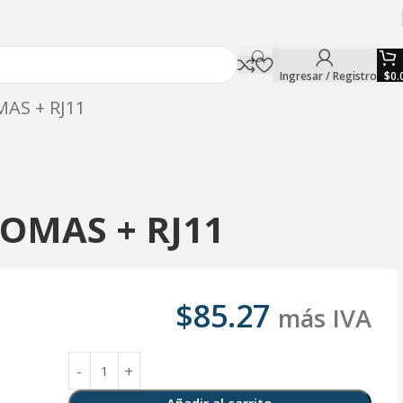
Ingresar / Registro
$
0.
MAS + RJ11
TOMAS + RJ11
$
85.27
más IVA