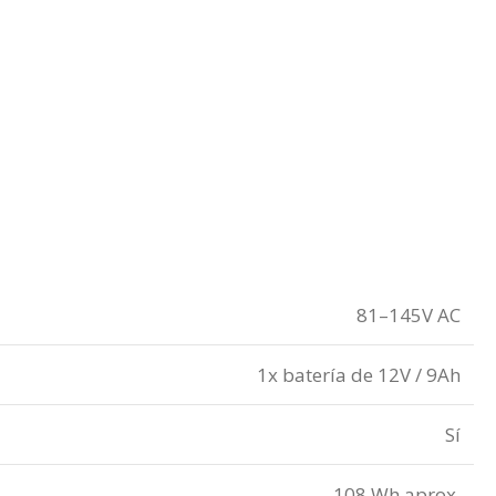
81–145V AC
1x batería de 12V / 9Ah
Sí
108 Wh aprox.