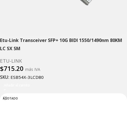
Etu-Link Transceiver SFP+ 10G BIDI 1550/1490nm 80KM
LC SX SM
ETU-LINK
$
715.20
más IVA
SKU:
ESB54X-3LCD80
Añadir al carrito
AGOTADO