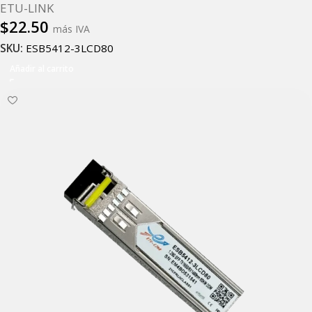
ETU-LINK
$
22.50
más IVA
SKU:
ESB5412-3LCD80
Añadir al carrito