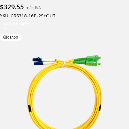
$
329.55
más IVA
SKU:
CRS318-16P-2S+OUT
Añadir al carrito
AGOTADO