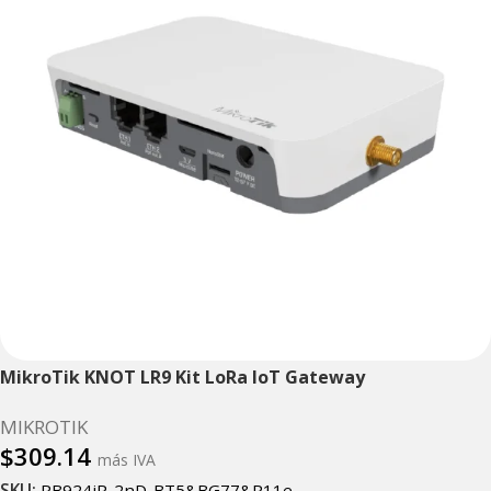
MikroTik KNOT LR9 Kit LoRa IoT Gateway
MIKROTIK
$
309.14
más IVA
SKU:
RB924iR-2nD-BT5&BG77&R11e