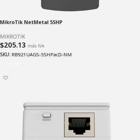
MikroTik NetMetal 5SHP
MIKROTIK
$
205.13
más IVA
SKU:
RB921UAGS-5SHPacD-NM
Leer más