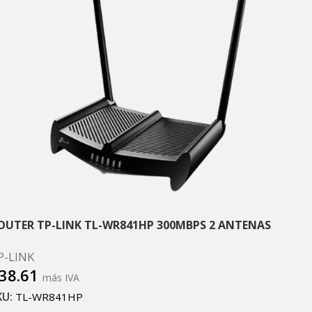
OUTER TP-LINK TL-WR841HP 300MBPS 2 ANTENAS
P-LINK
38.61
más IVA
KU:
TL-WR841HP