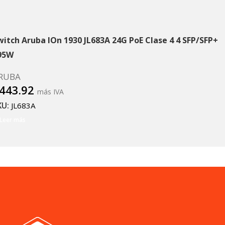
witch Aruba IOn 1930 JL683A 24G PoE Clase 4 4 SFP/SFP+
95W
RUBA
443.92
más IVA
KU:
JL683A
Leer más