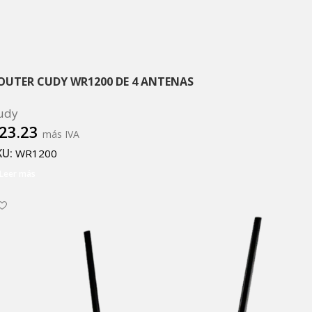
OUTER CUDY WR1200 DE 4 ANTENAS
udy
23.23
más IVA
KU:
WR1200
Leer más