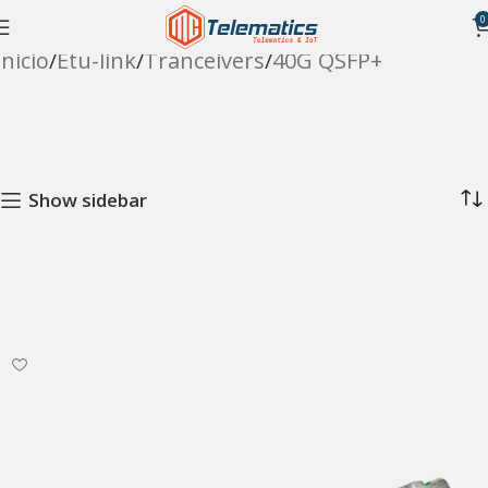
0
Inicio
Etu-link
Tranceivers
40G QSFP+
Show sidebar