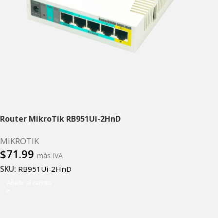
Router MikroTik RB951Ui-2HnD
MIKROTIK
$
71.99
más IVA
SKU:
RB951Ui-2HnD
Añadir al carrito