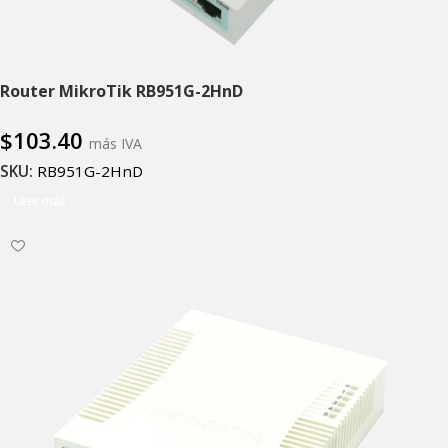
Router MikroTik RB951G-2HnD
$
103.40
más IVA
SKU:
RB951G-2HnD
Leer más