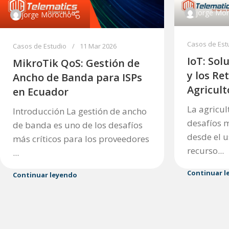
jorge Mo
jorge Morocho
Casos de Est
Casos de Estudio
11 Mar 2026
IoT: Sol
MikroTik QoS: Gestión de
y los Re
Ancho de Banda para ISPs
Agricult
en Ecuador
La agricu
Introducción La gestión de ancho
desafíos m
de banda es uno de los desafíos
desde el u
más críticos para los proveedores
recurso...
...
Continuar l
Continuar leyendo