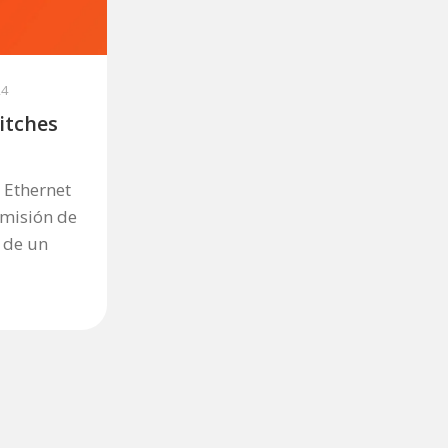
24
itches
 Ethernet
smisión de
s de un