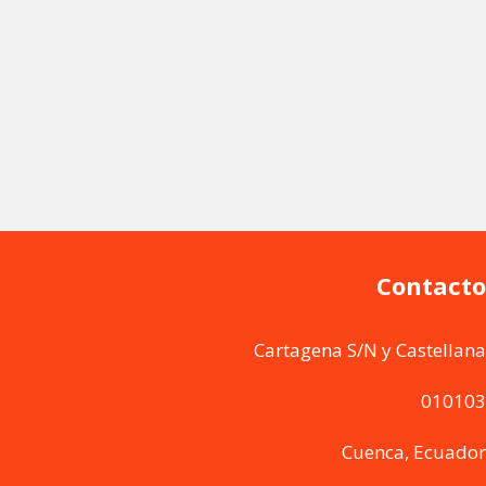
Contacto
Cartagena S/N y Castellana
010103
Cuenca, Ecuador