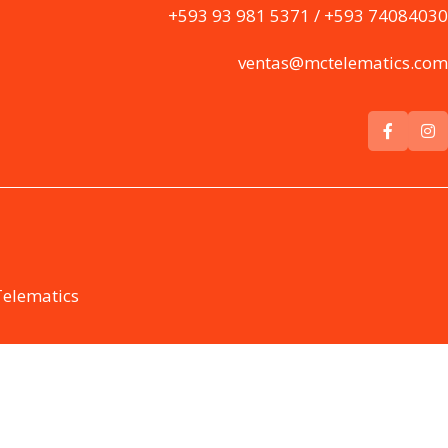
+593 93 981 5371 / +593 74084030
ventas@mctelematics.com
Telematics