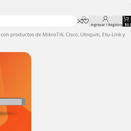
Ingresar / Registro
$
0.
on productos de MikroTik, Cisco, Ubiquiti, Etu-Link y