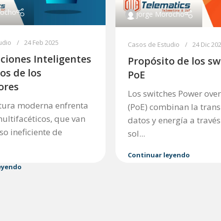
rocho
jorge Morocho
udio
24 Feb 2025
Casos de Estudio
24 Dic 20
uciones Inteligentes
Propósito de los sw
tos de los
PoE
ores
Los switches Power over
ltura moderna enfrenta
(PoE) combinan la tran
ultifacéticos, que van
datos y energía a travé
so ineficiente de
sol...
Continuar leyendo
eyendo