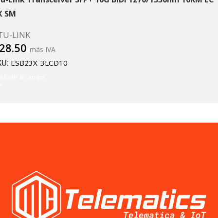
X SM
TU-LINK
28.50
más IVA
KU:
ESB23X-3LCD10
Añadir al carrito