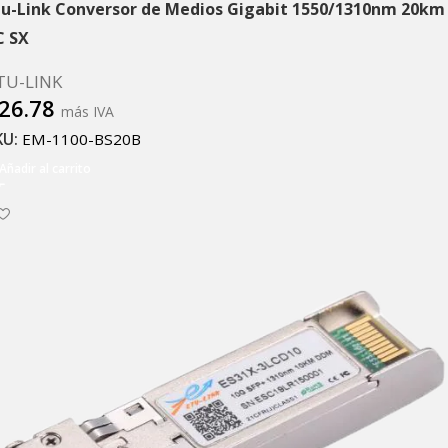
tu-Link Conversor de Medios Gigabit 1550/1310nm 20km
C SX
TU-LINK
26.78
más IVA
KU:
EM-1100-BS20B
Añadir al carrito