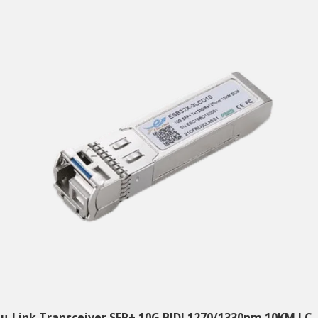
tu-Link Transceiver SFP+ 10G BIDI 1270/1330nm 10KM LC