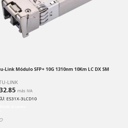
tu-Link Módulo SFP+ 10G 1310nm 10Km LC DX SM
TU-LINK
32.85
más IVA
KU:
ES31X-3LCD10
Añadir al carrito