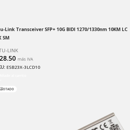
tu-Link Transceiver SFP+ 10G BIDI 1270/1330nm 10KM LC
X SM
TU-LINK
28.50
más IVA
KU:
ESB23X-3LCD10
Añadir al carrito
AGOTADO