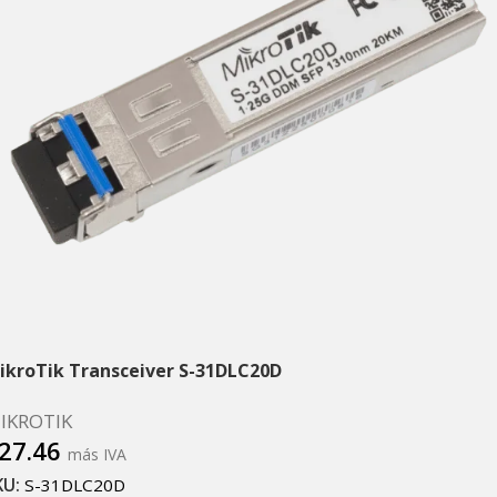
ikroTik Transceiver S-31DLC20D
IKROTIK
27.46
más IVA
KU:
S-31DLC20D