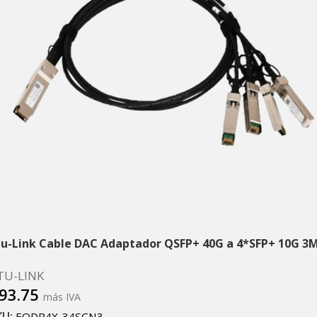
tu-Link Cable DAC Adaptador QSFP+ 40G a 4*SFP+ 10G 3
TU-LINK
93.75
más IVA
KU:
EQDP4X-34SCN3